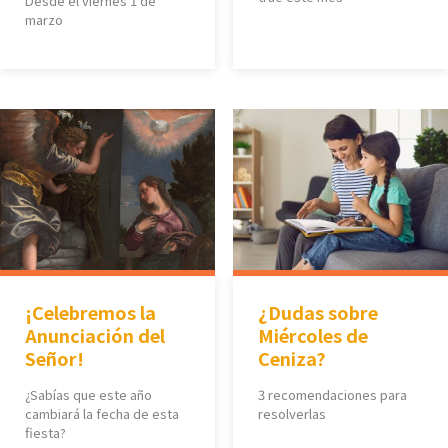
Desde el viernes 1 de
marzo
¡Celebremos la
¿Dudas sobre
Anunciación del
Miércoles de
Señor!
Ceniza?
¿Sabías que este año
3 recomendaciones para
cambiará la fecha de esta
resolverlas
fiesta?