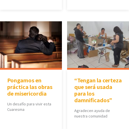
Pongamos en
“Tengan la certeza
práctica las obras
que será usada
de misericordia
para los
damnificados”
Un desafío para vivir esta
Cuaresma
Agradecen ayuda de
nuestra comunidad