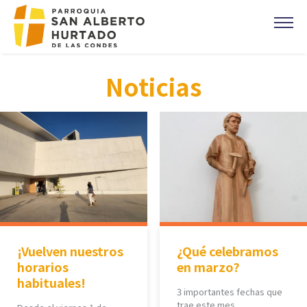
Click acá para ir directamente al contenido
CONTACTO
Noticias
MISAS
OFICINA PARROQUIAL
EVANGELIO DEL DIA
PREVENCIÓN DE ABUSOS
Parroquia Padre Alberto Hurtado
CAMPAÑA 1%
DONACIONES
¡Vuelven nuestros
¿Qué celebramos
CORONAS DE CARIDAD
horarios
en marzo?
habituales!
3 importantes fechas que
trae este mes