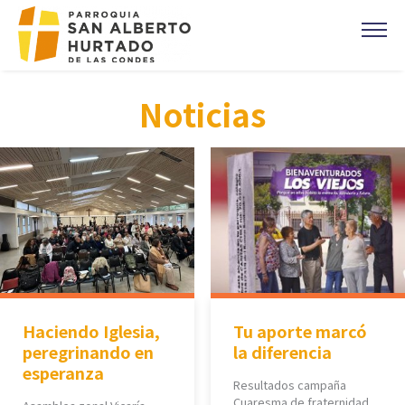
Click acá para ir directamente al contenido
CONTACTO
Noticias
MISAS
OFICINA PARROQUIAL
EVANGELIO DEL DIA
PREVENCIÓN DE ABUSOS
Parroquia Padre Alberto Hurtado
CAMPAÑA 1%
DONACIONES
Haciendo Iglesia,
Tu aporte marcó
CORONAS DE CARIDAD
peregrinando en
la diferencia
esperanza
Resultados campaña
Cuaresma de fraternidad