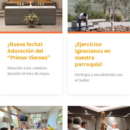
¡Nueva fecha!
¡Ejercicios
Adoración del
Ignacianos en
“Primer Viernes”
nuestra
parroquia!
Atención a los cambios
durante el mes de mayo
Participa y encuéntrate con
el Señor