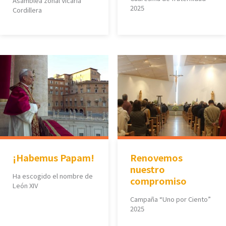
Asamblea zonal Vicaría
2025
Cordillera
¡Habemus Papam!
Renovemos
nuestro
Ha escogido el nombre de
compromiso
León XIV
Campaña “Uno por Ciento”
2025