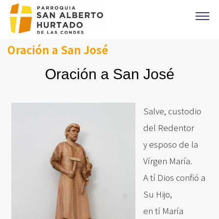
Click acá para ir directamente al contenido
Oración a San José
CONTACTO
MISAS
Oración a San José
OFICINA PARROQUIAL
EVANGELIO DEL DIA
PREVENCIÓN DE ABUSOS
Salve, custodio
del Redentor
Parroquia Padre Alberto Hurtado
y esposo de la
CAMPAÑA 1%
Vírgen María.
DONACIONES
A tí Dios confió a
CORONAS DE CARIDAD
Su Hijo,
en tí María