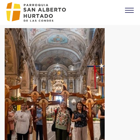
Click acá para ir directamente al contenido
CONTACTO
MISAS
OFICINA PARROQUIAL
EVANGELIO DEL DIA
PREVENCIÓN DE ABUSOS
Parroquia Padre Alberto Hurtado
CAMPAÑA 1%
DONACIONES
CORONAS DE CARIDAD