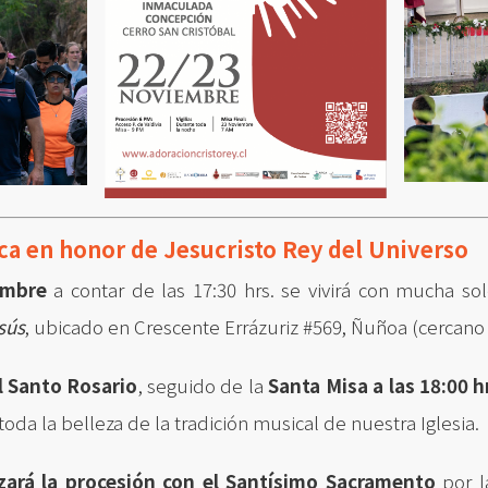
ca en honor de Jesucristo Rey del Universo
embre
a contar de las 17:30 hrs.
se vivirá con mucha so
sús
, ubicado en Crescente Errázuriz #569, Ñuñoa (cercano a
l Santo Rosario
, seguido de la
Santa Misa a las 18:00 h
oda la belleza de la tradición musical de nuestra Iglesia.
zará la procesión con el Santísimo Sacramento
por la