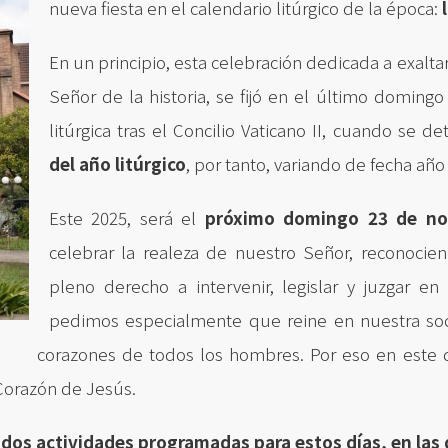
nueva fiesta en el calendario litúrgico de la época:
l
En un principio, esta celebración dedicada a exaltar
Señor de la historia, se fijó en el último doming
litúrgica tras el Concilio Vaticano II, cuando se 
del año litúrgico
, por tanto, variando de fecha año
Este 2025, será el
próximo domingo 23 de no
celebrar la realeza de nuestro Señor, reconoci
pleno derecho a intervenir, legislar y juzgar e
pedimos especialmente que reine en nuestra soci
corazones de todos los hombres. Por eso en este d
Corazón de Jesús.
dos actividades programadas para estos días, en las q