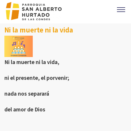
Click acá para ir directamente al contenido
Ni la muerte ni la vida
CONTACTO
MISAS
OFICINA PARROQUIAL
EVANGELIO DEL DIA
Ni la muerte ni la vida,
PREVENCIÓN DE ABUSOS
ni el presente, el porvenir;
Parroquia Padre Alberto Hurtado
CAMPAÑA 1%
nada nos separará
DONACIONES
del amor de Dios
CORONAS DE CARIDAD