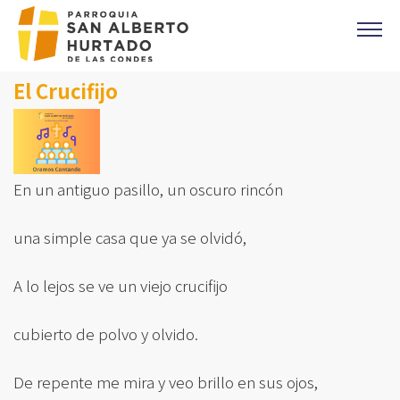
Click acá para ir directamente al contenido
El Crucifijo
CONTACTO
MISAS
OFICINA PARROQUIAL
EVANGELIO DEL DIA
En un antiguo pasillo, un oscuro rincón
PREVENCIÓN DE ABUSOS
una simple casa que ya se olvidó,
Parroquia Padre Alberto Hurtado
CAMPAÑA 1%
A lo lejos se ve un viejo crucifijo
DONACIONES
cubierto de polvo y olvido.
CORONAS DE CARIDAD
De repente me mira y veo brillo en sus ojos,