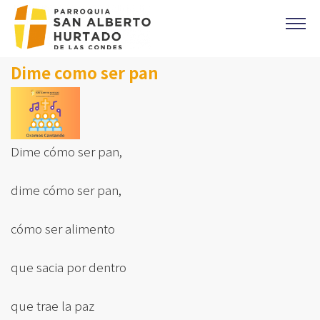
Click acá para ir directamente al contenido
Dime como ser pan
CONTACTO
MISAS
OFICINA PARROQUIAL
EVANGELIO DEL DIA
Dime cómo ser pan,
PREVENCIÓN DE ABUSOS
dime cómo ser pan,
Parroquia Padre Alberto Hurtado
CAMPAÑA 1%
cómo ser alimento
DONACIONES
que sacia por dentro
CORONAS DE CARIDAD
que trae la paz