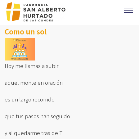
Click acá para ir directamente al contenido
Como un sol
CONTACTO
MISAS
OFICINA PARROQUIAL
EVANGELIO DEL DIA
Hoy me llamas a subir
PREVENCIÓN DE ABUSOS
aquel monte en oración
Parroquia Padre Alberto Hurtado
CAMPAÑA 1%
es un largo recorrido
DONACIONES
que tus pasos han seguido
CORONAS DE CARIDAD
y al quedarme tras de Ti